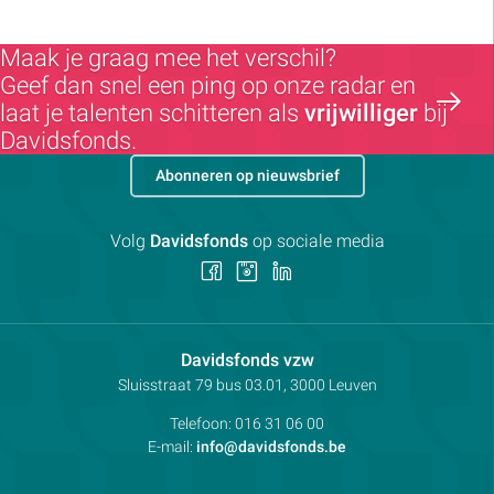
Maak je graag mee het verschil?
Geef dan snel een ping op onze radar en
laat je talenten schitteren als
vrijwilliger
bij
Davidsfonds.
Abonneren op nieuwsbrief
Volg
Davidsfonds
op sociale media
Volg
Volg
Volg
ons
ons
ons
op
op
op
Facebook
Instagram
LinkedIn
Contactpersoon:
Davidsfonds vzw
Adres:
Sluisstraat 79
bus 03.01, 3000
Leuven
Telefoon:
016 31 06 00
E-mail:
info@davidsfonds.be